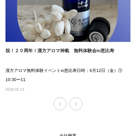
祝！２０周年！漢方アロマ神氣 無料体験会in恵比寿
​
ナ
ン
漢方アロマ無料体験イベントin恵比寿日時：6月12日（金）①
【
10:30〜11:
オ
2026.05.13
20
会社概要