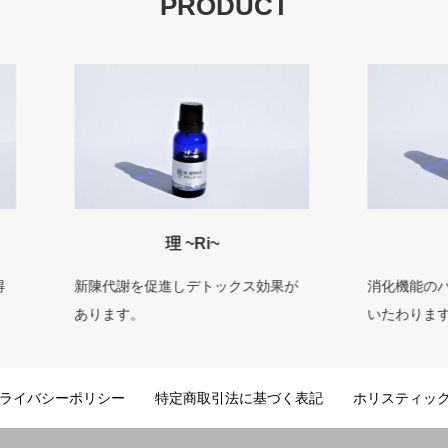
PRODUCT
理 ~Ri~
軽 ~Kei~
代謝を促進しデトックス効果が
消化機能のバランスを整え、
ます。
いたわります。
ライバシーポリシー
特定商取引法に基づく表記
ホリスティッ