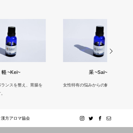
采 ~Sai~
胃腸を
女性特有の悩みからの解放。
体力、
ク漢方アロマ協会