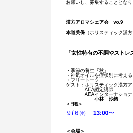
お願いし、募集することとなり
漢方アロマシェア会 vo.9
本道美保
（ホリスティック漢方
「女性特有の不調やストレ
・季節の養生『秋』
・神氣オイルを症状別に考える
・フリートーク
ゲスト：ホリスティック漢方ア
AEA認定講師
AEAインターナショナル
小林 沙緒
＜日程＞
９/６㈬ 13:00〜
＜会場＞