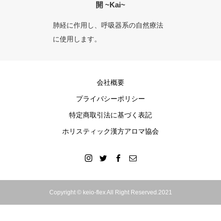
開 ~Kai~
肺経に作用し、呼吸器系の自然療法
心を落
に使用します。
られま
会社概要
プライバシーポリシー
特定商取引法に基づく表記
ホリスティック漢方アロマ協会
Copyright © keio-flex All Right Reserved.2021