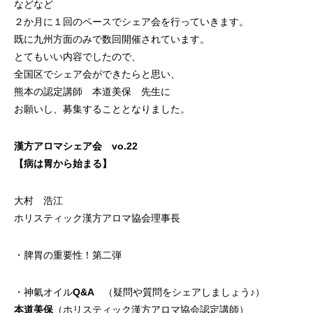
などなど
２か月に１回のペースでシェア会を行っていきます。
既に九州方面のみで数回開催されています。
とてもいい内容でしたので、
全国区でシェア会ができたらと思い、
熊本の認定講師 本道美保 先生に
お願いし、募集することとなりました。
漢方アロマシェア会 vo.22
【病は胃から始まる】
大村 浩江
ホリスティック漢方アロマ協会理事長
・脾胃の重要性！第二弾
・神氣オイルQ&A （疑問や質問をシェアしましょう♪）
本道美保
（ホリスティック漢方アロマ協会認定講師）