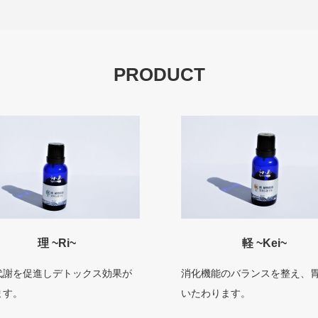
PRODUCT
理 ~Ri~
軽 ~Kei~
代謝を促進しデトックス効果が
消化機能のバランスを整え、
ます。
いたわります。