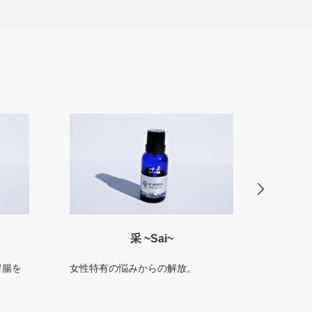
采 ~Sai~
胃腸を
女性特有の悩みからの解放。
体力、