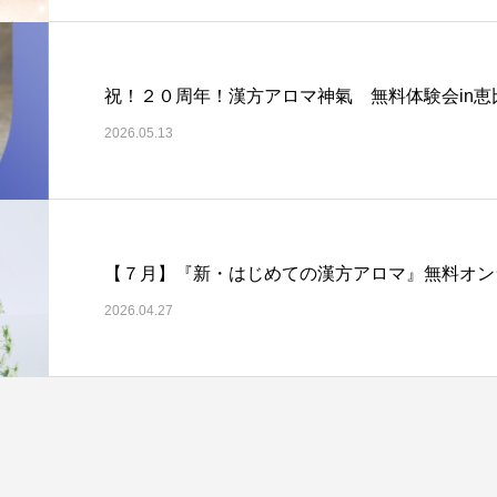
祝！２０周年！漢方アロマ神氣 無料体験会in恵
2026.05.13
​【７月】『新・はじめての漢方アロマ』無料オ
2026.04.27