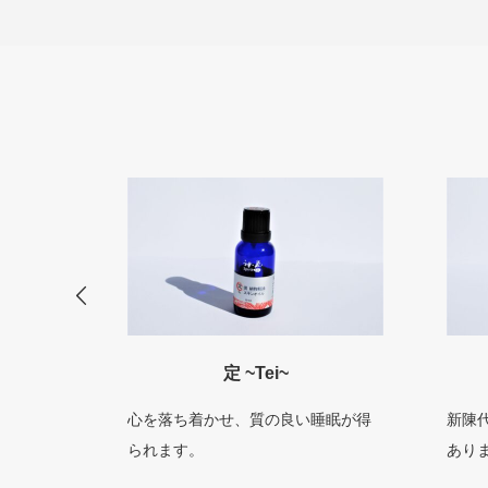
定 ~Tei~
自然療法
心を落ち着かせ、質の良い睡眠が得
新陳
られます。
あり