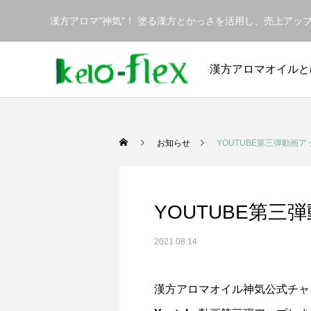
漢方アロマ"神気"！ 塗る漢方とかっさを活用し、売上ア
漢方アロマオイルと
お知らせ
YOUTUBE第三弾動画
YOUTUBE第
2021.08.14
漢方アロマオイル神気公式チャ